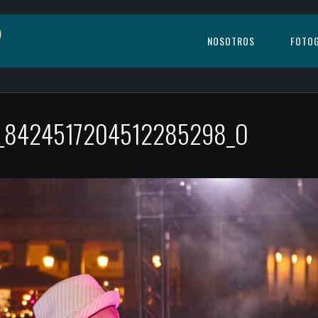
NOSOTROS
FOTOG
7_8424517204512285298_O